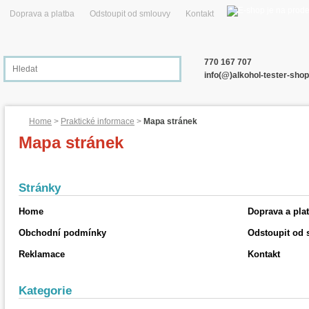
Doprava a platba
Odstoupit od smlouvy
Kontakt
770 167 707
info(@)alkohol-tester-shop
Home
>
Praktické informace
>
Mapa stránek
Mapa stránek
Stránky
Home
Doprava a pla
Obchodní podmínky
Odstoupit od
Reklamace
Kontakt
Kategorie