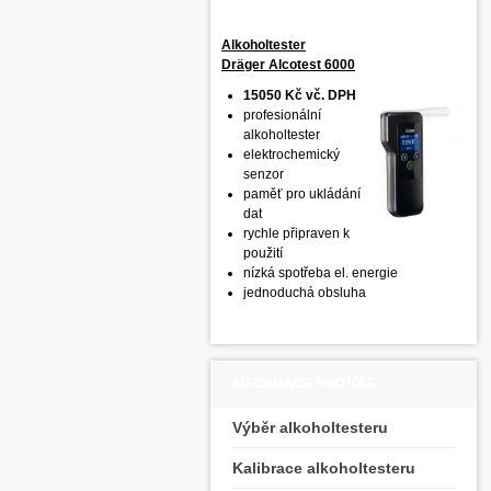
Alkoholtester
Dräger Alcotest 6000
15050 Kč vč. DPH
profesionální
alkoholtester
elektrochemický
senzor
paměť pro ukládání
dat
rychle připraven k
použití
nízká spotřeba el. energie
jednoduchá obsluha
INFORMACE PRO VÁS
Výběr alkoholtesteru
Kalibrace alkoholtesteru