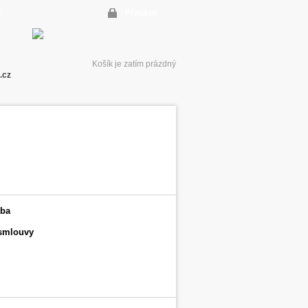
Přihlásit
Košík je zatím prázdný
.cz
tba
 smlouvy