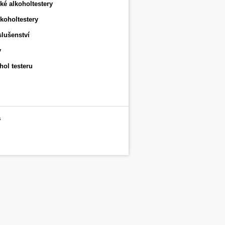
ké alkoholtestery
koholtestery
slušenství
y
hol testeru
a