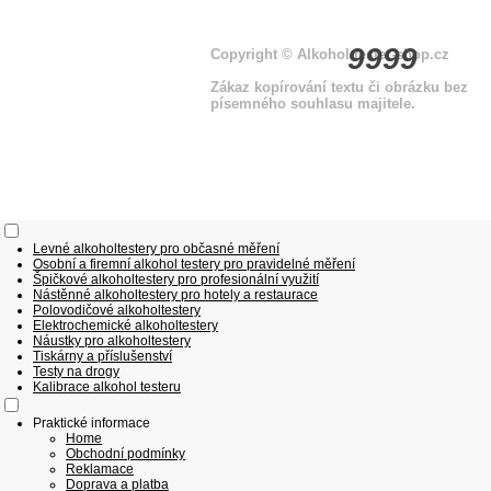
9999
Copyright
© Alkohol-tester-shop
.cz
Zákaz kopírování textu či obrázku bez
písemného souhlasu majitele.
Levné alkoholtestery pro občasné měření
Osobní a firemní alkohol testery pro pravidelné měření
Špičkové alkoholtestery pro profesionální využití
Nástěnné alkoholtestery pro hotely a restaurace
Polovodičové alkoholtestery
Elektrochemické alkoholtestery
Náustky pro alkoholtestery
Tiskárny a příslušenství
Testy na drogy
Kalibrace alkohol testeru
Praktické informace
Home
Obchodní podmínky
Reklamace
Doprava a platba