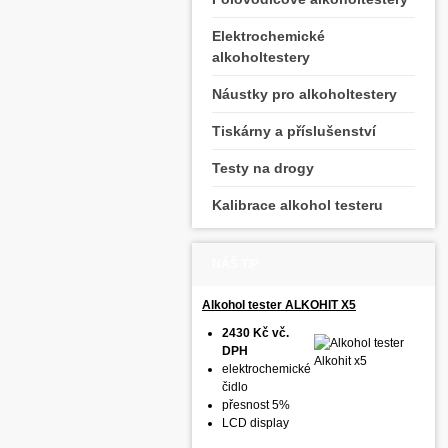
Elektrochemické
alkoholtestery
Náustky pro alkoholtestery
Tiskárny a příslušenství
Testy na drogy
Kalibrace alkohol testeru
NÁŠ TIP
Alkohol tester ALKOHIT X5
2430 Kč vč.
DPH
elektrochemické
čidlo
přesnost 5%
LCD display