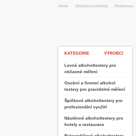
Home
Obchodní podmínky
Reklamace
KATEGORIE
VÝROBCI
Levné alkoholtestery pro
občasné měření
Osobní a firemní alkohol
testery pro pravidelné měření
Špičkové alkoholtestery pro
profesionální využití
Nástěnné alkoholtestery pro
hotely a restaurace
Polovodičové alkoholtestery