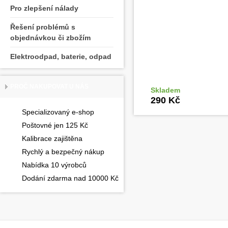
Pro zlepšení nálady
Řešení problémů s
objednávkou či zbožím
Elektroodpad, baterie, odpad
PROČ NAKUPOVAT U NÁS
Skladem
Do ko
290 Kč
Specializovaný e-shop
Poštovné jen 125 Kč
Kalibrace zajištěna
Rychlý a bezpečný nákup
Nabídka 10 výrobců
Dodání zdarma nad 10000 Kč