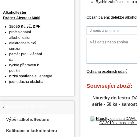
Rychlé zahřátí senzoru 
Alkoholtester
Obsah balení: detektor alkoholu
Dräger Alcotest 6000
15050 Kč vč. DPH
profesionální
alkoholtester
elektrochemický
senzor
paměť pro ukládání
dat
rychle připraven k
použití
Ochrana osobních údajů
nízká spotřeba el. energie
jednoduchá obsluha
Související zboží:
Náustky do testru D
série - 50 ks - samos
INFORMACE PRO VÁS
Výběr alkoholtesteru
Kalibrace alkoholtesteru