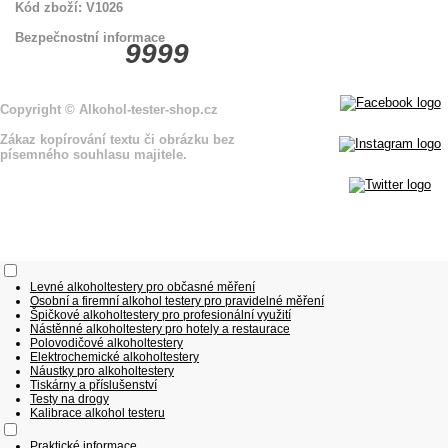
Kód zboží: V1026
Bezpečnostní informace
9999
Copyright
© Alkohol-tester-shop
.cz
Zákaz kopírování textu či obrázku bez
písemného souhlasu majitele.
Levné alkoholtestery pro občasné měření
Osobní a firemní alkohol testery pro pravidelné měření
Špičkové alkoholtestery pro profesionální využití
Nástěnné alkoholtestery pro hotely a restaurace
Polovodičové alkoholtestery
Elektrochemické alkoholtestery
Náustky pro alkoholtestery
Tiskárny a příslušenství
Testy na drogy
Kalibrace alkohol testeru
Praktické informace