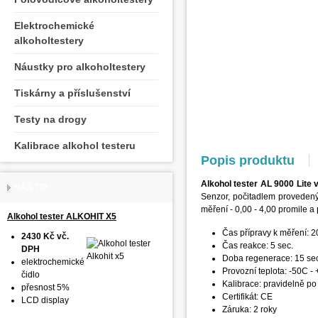
Elektrochemické
alkoholtestery
Náustky pro alkoholtestery
Tiskárny a příslušenství
Testy na drogy
Kalibrace alkohol testeru
Popis produktu
Alkohol tester AL 9000 Lite v
NÁŠ TIP
Senzor, počitadlem proveden
měření - 0,00 - 4,00 promile a
Alkohol tester ALKOHIT X5
Čas přípravy k měření: 2
2430 Kč vč.
Čas reakce: 5 sec.
DPH
Doba regenerace: 15 se
elektrochemické
Provozní teplota: -50C -
čidlo
Kalibrace: pravidelně po
přesnost 5%
Certifikát: CE
LCD display
Záruka: 2 roky