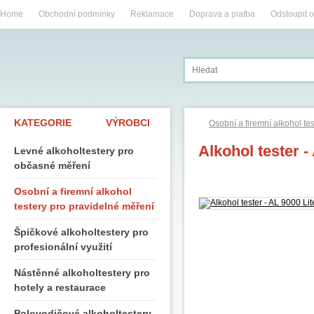
Home
Obchodní podmínky
Reklamace
Doprava a platba
Odstoupit 
KATEGORIE
VÝROBCI
Osobní a firemní alkohol te
Alkohol tester -
Levné alkoholtestery pro
občasné měření
Osobní a firemní alkohol
testery pro pravidelné měření
Špičkové alkoholtestery pro
profesionální využití
Nástěnné alkoholtestery pro
hotely a restaurace
Polovodičové alkoholtestery