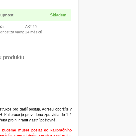
tupnost:
Skladem
ží:
AK* 29
dnost za vady:
24 měsíců
k produktu
rukce pro další postup. Adresu obdržíte v
. Kalibrace je provedena zpravidla do 1-2
eba pro ni hradit vlastní poštovné.
er budeme muset poslat do kalibračního
ovádí v samostatném servisu a nelze ji v