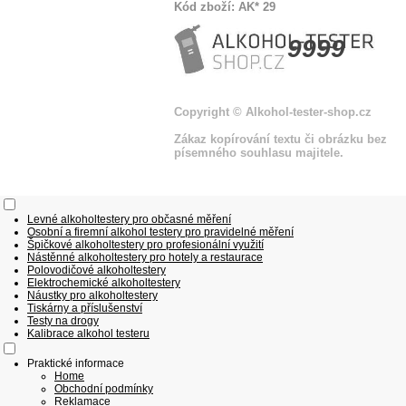
Kód zboží: AK* 29
9999
Copyright
© Alkohol-tester-shop
.cz
Zákaz kopírování textu či obrázku bez
písemného souhlasu majitele.
Levné alkoholtestery pro občasné měření
Osobní a firemní alkohol testery pro pravidelné měření
Špičkové alkoholtestery pro profesionální využití
Nástěnné alkoholtestery pro hotely a restaurace
Polovodičové alkoholtestery
Elektrochemické alkoholtestery
Náustky pro alkoholtestery
Tiskárny a příslušenství
Testy na drogy
Kalibrace alkohol testeru
Praktické informace
Home
Obchodní podmínky
Reklamace