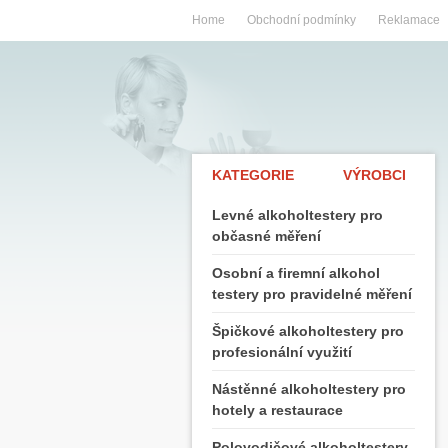
Home
Obchodní podmínky
Reklamace
KATEGORIE
VÝROBCI
Levné alkoholtestery pro
občasné měření
Osobní a firemní alkohol
testery pro pravidelné měření
Špičkové alkoholtestery pro
profesionální využití
Nástěnné alkoholtestery pro
hotely a restaurace
Polovodičové alkoholtestery