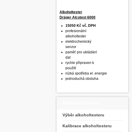
Alkoholtester
Dräger Alcotest 6000
15050 Kč vč. DPH
profesionální
alkoholtester
elektrochemický
senzor
paměť pro ukládání
dat
rychle připraven k
použití
nízká spotřeba el. energie
jednoduchá obsluha
INFORMACE PRO VÁS
Výběr alkoholtesteru
Kalibrace alkoholtesteru