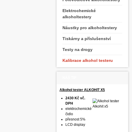
Elektrochemické
alkoholtestery
Náustky pro alkoholtestery
Tiskárny a příslušenství
Testy na drogy
Kalibrace alkohol testeru
NÁŠ TIP
Alkohol tester ALKOHIT X5
2430 Kč vč.
DPH
elektrochemické
čidlo
přesnost 5%
LCD display