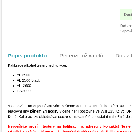
Dos
Kód zbo
Odpově
Popis produktu
Recenze uživatelů
Dotaz 
Kalibrace alkohol testeru těchto typů:
AL 2500
AL 2500 Black
AL 2600
DA 3000
V odpovědi na objednávku vám zašleme adresu kalibračního střediska a inst
pracovní dny
během 24 hodin.
V ceně není poštovné ve výši 135 Kč vč. DPH
týdnů. Kalibraci lze objednávat pouze samostatně (ne s ostatním zbožím). Je tř
Neposílejte prosím testery na kalibraci na adresu v kontaktu! Test
střediska za Vás a účtovat tak zbytečně druhé poštovné. Kalibrace se pr