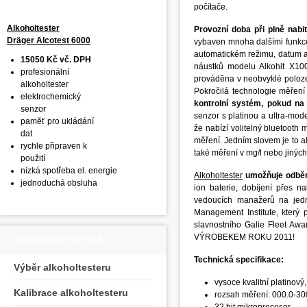
počítače.
Alkoholtester
Provozní doba při plně nabi
Dräger Alcotest 6000
vybaven mnoha dalšími funkcem
automatickém režimu, datum a 
15050 Kč vč. DPH
náustků modelu Alkohit X10
profesionální
prováděna v neobvyklé poloz
alkoholtester
Pokročilá technologie měření
elektrochemický
kontrolní systém, pokud na
senzor
senzor s platinou a ultra-mode
paměť pro ukládání
že nabízí volitelný bluetooth 
dat
měření. Jedním slovem je to al
rychle připraven k
také měření v mg/l nebo jiných
použití
nízká spotřeba el. energie
Alkoholtester
umožňuje odběr 
jednoduchá obsluha
ion baterie, dobíjení přes 
vedoucích manažerů na jedné
Management Institute, který 
slavnostního Galie Fleet Awar
VÝROBEKEM ROKU 2011!
INFORMACE PRO VÁS
Technická specifikace:
Výběr alkoholtesteru
vysoce kvalitní platinový
Kalibrace alkoholtesteru
rozsah měření: 000.0-3