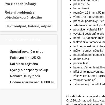
32 bit mikroprocesor
Pro zlepšení nálady
přesnost: 5%
barva: černá
Řešení problémů s
rozměry: 128 mm x 59 
váha: 148 g (bez baterie
objednávkou či zbožím
pracovní podmínky: - tep
skladovací podmínky: -1
Elektroodpad, baterie, odpad
podsvícený displej 1,8ˮ
vyvolání posledního výs
paměť: 4000 posledních 
PROČ NAKUPOVAT U NÁS
testování: automatické n
funkce na testování obsa
měření pomocí náustku 
Specializovaný e-shop
nabíjení baterií pomocí 
Poštovné jen 125 Kč
datum a čas
počítač testů
Kalibrace zajištěna
baterie: Vyměnitelná li-i
Rychlý a bezpečný nákup
přístroj je nastaven n
Nabídka 10 výrobců
zákazníka: %, mg/L, g/1
záruka: 24 měsíců
Dodání zdarma nad 10000 Kč
zabudovaný modul blueto
Obsah balení: analyzátor alk
Cr1220, 10 náustků každý zaba
pouzdro, uživatelský manuál: z