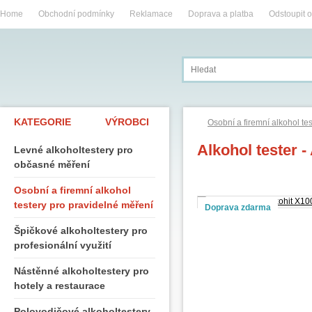
Home
Obchodní podmínky
Reklamace
Doprava a platba
Odstoupit 
KATEGORIE
VÝROBCI
Osobní a firemní alkohol te
Alkohol tester 
Levné alkoholtestery pro
občasné měření
Osobní a firemní alkohol
testery pro pravidelné měření
Doprava zdarma
Špičkové alkoholtestery pro
profesionální využití
Nástěnné alkoholtestery pro
hotely a restaurace
Polovodičové alkoholtestery