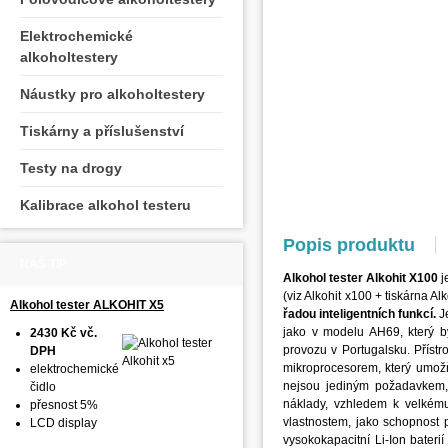
Elektrochemické
alkoholtestery
Náustky pro alkoholtestery
Tiskárny a příslušenství
Testy na drogy
Kalibrace alkohol testeru
Popis produktu
NÁŠ TIP
Alkohol tester
Alkohit X100
j
(viz Alkohit x100 + tiskárna A
Alkohol tester ALKOHIT X5
řadou inteligentních funkcí.
J
jako v modelu AH69, který by
2430 Kč vč.
provozu v Portugalsku. Přístr
DPH
mikroprocesorem, který umož
elektrochemické
nejsou jediným požadavkem, 
čidlo
náklady, vzhledem k velkému
přesnost 5%
vlastnostem, jako schopnost 
LCD display
vysokokapacitní Li-Ion bateri