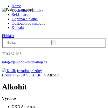
Home
Obchodní podmínky
Reklamace
Doprava a platba
Odstoupit od smlouvy
Kontakt
Přihlásit
770 167 707
info(@)alkohol-tester-shop.cz
Košík je zatím prázdný
Home
>
GPSR SUBJEKT
>
Alkohit
Alkohit
Výrobce
DKD Sp. z o.o.