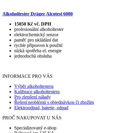
Alkoholtester Dräger Alcotest 6000
15050 Kč vč. DPH
profesionální alkoholtester
elektrochemický senzor
paměť pro ukládání dat
rychle připraven k použití
nízká spotřeba el. energie
jednoduchá obsluha
INFORMACE PRO VÁS
Výběr alkoholtesteru
Kalibrace alkoholtesteru
Pro zlepšení nálady
Řešení problémů s objednávkou či zbožím
Elektroodpad, baterie, odpad
PROČ NAKUPOVAT U NÁS
Specializovaný e-shop