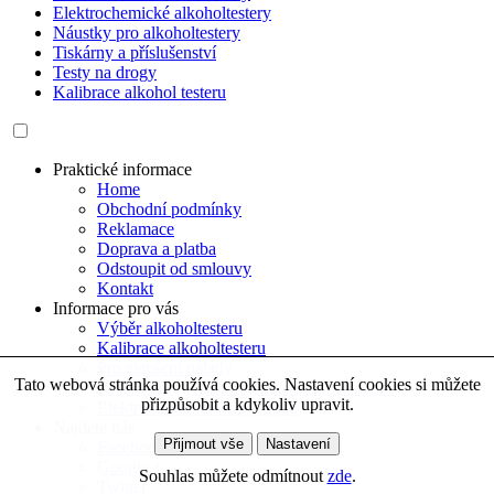
Elektrochemické alkoholtestery
Náustky pro alkoholtestery
Tiskárny a příslušenství
Testy na drogy
Kalibrace alkohol testeru
Praktické informace
Home
Obchodní podmínky
Reklamace
Doprava a platba
Odstoupit od smlouvy
Kontakt
Informace pro vás
Výběr alkoholtesteru
Kalibrace alkoholtesteru
Pro zlepšení nálady
Tato webová stránka používá cookies. Nastavení cookies si můžete
Řešení problémů s objednávkou či zbožím
přizpůsobit a kdykoliv upravit.
Elektroodpad, baterie, odpad
Najdete nás
Přijmout vše
Nastavení
Facebook
Google +
Souhlas můžete odmítnout
zde
.
Twitter