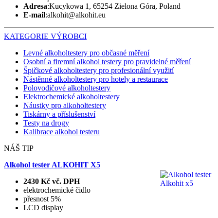
Adresa
:Kucykowa 1, 65254 Zielona Góra, Poland
E-mail
:alkohit@alkohit.eu
KATEGORIE
VÝROBCI
Levné alkoholtestery pro občasné měření
Osobní a firemní alkohol testery pro pravidelné měření
Špičkové alkoholtestery pro profesionální využití
Nástěnné alkoholtestery pro hotely a restaurace
Polovodičové alkoholtestery
Elektrochemické alkoholtestery
Náustky pro alkoholtestery
Tiskárny a příslušenství
Testy na drogy
Kalibrace alkohol testeru
NÁŠ TIP
Alkohol tester ALKOHIT X5
2430 Kč vč. DPH
elektrochemické čidlo
přesnost 5%
LCD display