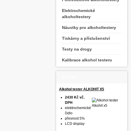
Elektrochemické
alkoholtestery
Náustky pro alkoholtestery
Tiskárny a příslušenství
Testy na drogy
Kalibrace alkohol testeru
NÁŠ TIP
Alkohol tester ALKOHIT X5
2430 Kč vč.
DPH
elektrochemické
čidlo
přesnost 5%
LCD display