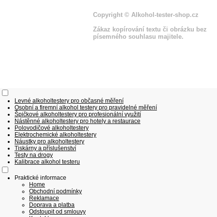
Copyright
© Alkohol-tester-shop
.cz
Zákaz kopírování textu či obrázku bez
písemného souhlasu majitele.
Levné alkoholtestery pro občasné měření
Osobní a firemní alkohol testery pro pravidelné měření
Špičkové alkoholtestery pro profesionální využití
Nástěnné alkoholtestery pro hotely a restaurace
Polovodičové alkoholtestery
Elektrochemické alkoholtestery
Náustky pro alkoholtestery
Tiskárny a příslušenství
Testy na drogy
Kalibrace alkohol testeru
Praktické informace
Home
Obchodní podmínky
Reklamace
Doprava a platba
Odstoupit od smlouvy