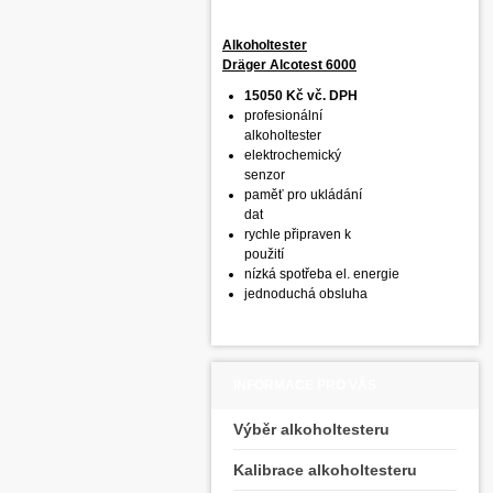
Alkoholtester
Dräger Alcotest 6000
15050 Kč vč. DPH
profesionální
alkoholtester
elektrochemický
senzor
paměť pro ukládání
dat
rychle připraven k
použití
nízká spotřeba el. energie
jednoduchá obsluha
INFORMACE PRO VÁS
Výběr alkoholtesteru
Kalibrace alkoholtesteru