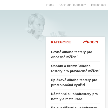
Home
Obchodní podmínky
Reklamace
KATEGORIE
VÝROBCI
Levné alkoholtestery pro
občasné měření
Osobní a firemní alkohol
testery pro pravidelné měření
Špičkové alkoholtestery pro
profesionální využití
Nástěnné alkoholtestery pro
hotely a restaurace
Polovodičové alkoholtestery