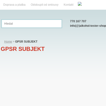
Doprava a platba
Odstoupit od smlouvy
Kontakt
770 167 707
info(@)alkohol-tester-shop
Home
>
GPSR SUBJEKT
GPSR SUBJEKT