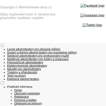
Copyright
© Alkohol-tester-shop
.cz
Zákaz kopírování textu či obrázku bez
písemného souhlasu majitele.
Levné alkoholtestery pro občasné měření
Osobní a firemní alkohol testery pro pravidelné měření
Špičkové alkoholtestery pro profesionální využití
Nástěnné alkoholtestery pro hotely a restaurace
Polovodičové alkoholtestery
Elektrochemické alkoholtestery
Náustky pro alkoholtestery
Tiskárny a příslušenství
Testy na drogy
Kalibrace alkohol testeru
Praktické informace
Home
Obchodní podmínky
Reklamace
Doprava a platba
Odstoupit od smlouvy