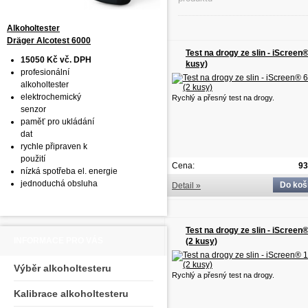
Alkoholtester
Dräger Alcotest 6000
Test na drogy ze slin - iScreen®
15050 Kč vč. DPH
kusy)
profesionální
alkoholtester
elektrochemický
Rychlý a přesný test na drogy.
senzor
paměť pro ukládání
dat
rychle připraven k
použití
Cena:
93
nízká spotřeba el. energie
jednoduchá obsluha
Do koš
Detail »
Test na drogy ze slin - iScreen
INFORMACE PRO VÁS
(2 kusy)
Výběr alkoholtesteru
Rychlý a přesný test na drogy.
Kalibrace alkoholtesteru