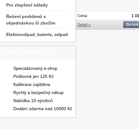
Pro zlepšení nálady
Cena:
1 3
Řešení problémů s
objednávkou či zbožím
Do koš
Detail »
Elektroodpad, baterie, odpad
PROČ NAKUPOVAT U NÁS
Specializovaný e-shop
Poštovné jen 125 Kč
Kalibrace zajištěna
Rychlý a bezpečný nákup
Nabídka 10 výrobců
Dodání zdarma nad 10000 Kč