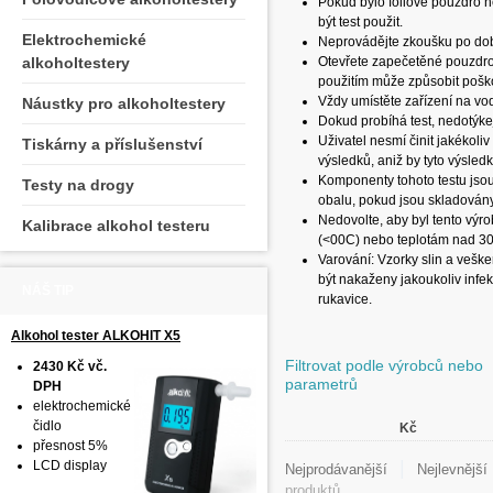
Pokud bylo foliové pouzdro 
být test použit.
Elektrochemické
Neprovádějte zkoušku po dob
alkoholtestery
Otevřete zapečetěné pouzdro 
použitím může způsobit pošk
Vždy umístěte zařízení na vod
Náustky pro alkoholtestery
Dokud probíhá test, nedotýkej
Uživatel nesmí činit jakékol
Tiskárny a příslušenství
výsledků, aniž by tyto výsled
Komponenty tohoto testu jsou
Testy na drogy
obalu, pokud jsou skladovány
Nedovolte, aby byl tento výr
Kalibrace alkohol testeru
(<00C) nebo teplotám nad 3
Varování: Vzorky slin a veške
být nakaženy jakoukoliv infek
NÁŠ TIP
rukavice.
Alkohol tester ALKOHIT X5
Filtrovat podle výrobců nebo
2430 Kč vč.
parametrů
DPH
elektrochemické
čidlo
Kč
přesnost 5%
|
LCD display
Nejprodávanější
Nejlevnější
produktů