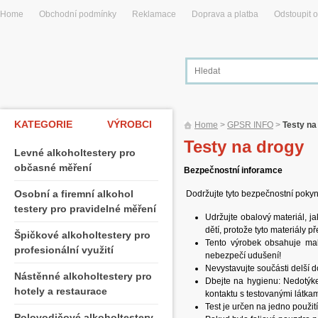
Home
Obchodní podmínky
Reklamace
Doprava a platba
Odstoupit 
KATEGORIE
VÝROBCI
Home
>
GPSR INFO
>
Testy na
Testy na drogy
Levné alkoholtestery pro
občasné měření
Bezpečnostní inforamce
Osobní a firemní alkohol
Dodržujte tyto bezpečnostní pokyn
testery pro pravidelné měření
Udržujte obalový materiál, j
dětí, protože tyto materiály 
Špičkové alkoholtestery pro
Tento výrobek obsahuje malé
profesionální využití
nebezpečí udušení!
Nevystavujte součásti delší 
Nástěnné alkoholtestery pro
Dbejte na hygienu: Nedotýke
hotely a restaurace
kontaktu s testovanými látkam
Test je určen na jedno použití
Polovodičové alkoholtestery